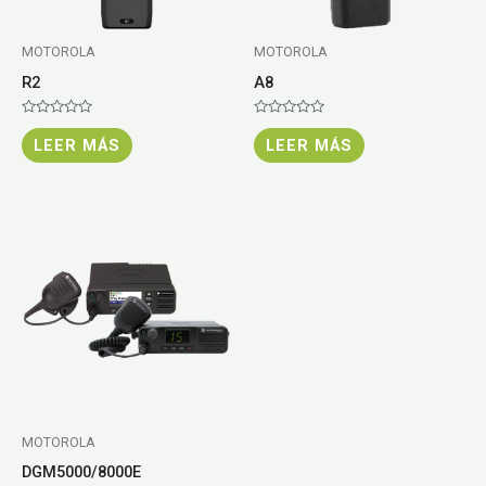
MOTOROLA
MOTOROLA
R2
A8
Valorado
Valorado
con
con
LEER MÁS
LEER MÁS
0
0
de
de
5
5
MOTOROLA
DGM5000/8000E