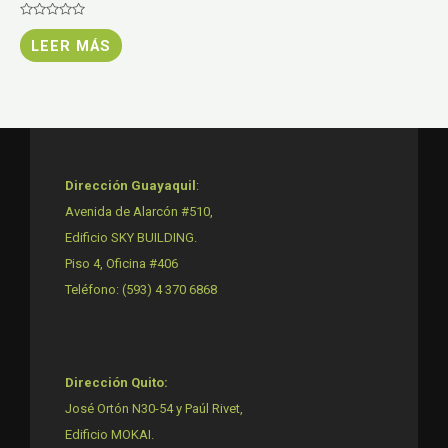
Valorado
con
LEER MÁS
0
de
5
Dirección Guayaquil
:
Avenida de Alarcón #510,
Edificio SKY BUILDING.
Piso 4, Oficina #406
Teléfono: (593) 4 370 6868
Dirección Quito:
José Ortón N30-54 y Paúl Rivet,
Edificio MOKAI.